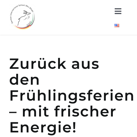
Skip
Toggl
to
Naviga
content
Über uns
Kindergarten
Zurück aus
Schule
den
Neuigkeiten
Frühlingsferien
– mit frischer
Wichtige Dokumente
Energie!