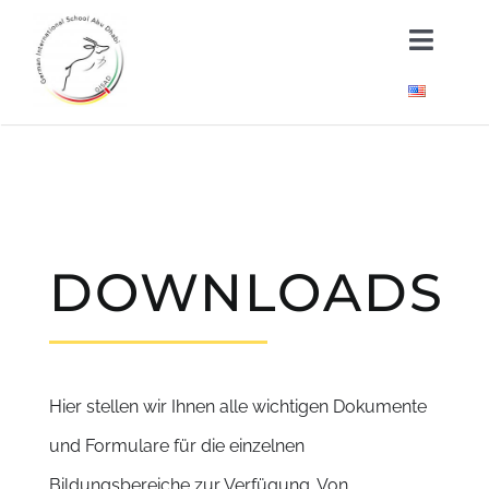
Skip
Toggl
to
Naviga
content
Über uns
Kindergarten
Schule
DOWNLOADS
Neuigkeiten
Wichtige Dokumente
Hier stellen wir Ihnen alle wichtigen Dokumente
und Formulare für die einzelnen
Bildungsbereiche zur Verfügung. Von