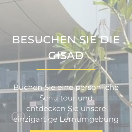
BESUCHEN SIE DIE
GISAD
Buchen Sie eine persönliche
Schultour und
entdecken Sie unsere
einzigartige Lernumgebung