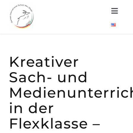
Skip
Toggl
to
Naviga
content
Über uns
Kindergarten
Kreativer
Schule
Sach- und
Neuigkeiten
Medienunterric
in der
Wichtige Dokumente
Flexklasse –