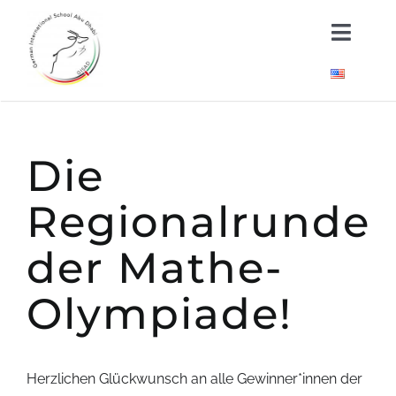
Skip
Toggl
to
Naviga
content
Über uns
Kindergarten
Die
Schule
Regionalrunde
der Mathe-
Neuigkeiten
Olympiade!
Wichtige Dokumente
Herzlichen Glückwunsch an alle Gewinner*innen der