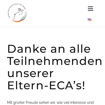
Skip
Toggl
to
Naviga
content
Über uns
Kindergarten
Danke an alle
Schule
Teilnehmenden
Neuigkeiten
unserer
Eltern-ECA’s!
Wichtige Dokumente
Mit großer Freude sehen wir, wie viel Interesse und